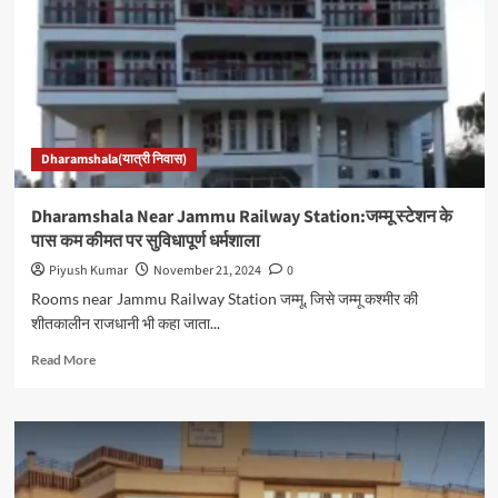
स्टेशन
के
पास
कम
कीमत
पर
सुविधापूर्ण
Dharamshala(यात्री निवास)
धर्मशाला
Dharamshala Near Jammu Railway Station:जम्मू स्टेशन के
पास कम कीमत पर सुविधापूर्ण धर्मशाला
Piyush Kumar
November 21, 2024
0
Rooms near Jammu Railway Station जम्मू, जिसे जम्मू कश्मीर की
शीतकालीन राजधानी भी कहा जाता...
Read
Read More
more
about
Dharamshala
Near
Jammu
Railway