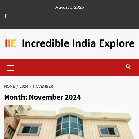
Skip
August 6, 2026
to
Facebook
content
Primary
Menu
HOME
2024
NOVEMBER
Month:
November 2024