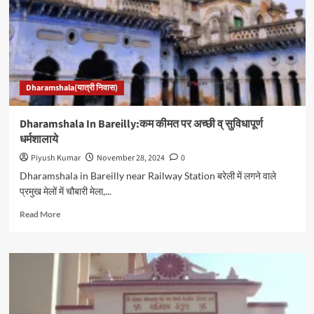
पर
अच्छी
व्
सुविधापूर्ण
धर्मशालाये
Dharamshala(यात्री निवास)
Dharamshala In Bareilly:कम कीमत पर अच्छी व् सुविधापूर्ण
धर्मशालाये
Piyush Kumar
November 28, 2024
0
Dharamshala in Bareilly near Railway Station बरेली में लगने वाले
प्रमुख मेलों में चौबारी मेला,...
Read
Read More
more
about
Dharamshala
In
Bareilly:कम
कीमत
पर