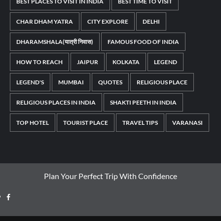
BEST PLACES TO VISIT IN INDIA
BEST TIME TO VISIT
CHAR DHAM YATRA
CITY EXPLORE
DELHI
DHARAMSHALA(यात्री निवास)
FAMOUS FOOD OF INDIA
HOW TO REACH
JAIPUR
KOLKATA
LEGEND
LEGEND'S
MUMBAI
QUOTES
RELIGIOUS PLACE
RELIGIOUS PLACES IN INDIA
SHAKTI PEETH IN INDIA
TOP HOTEL
TOURIST PLACE
TRAVEL TIPS
VARANASI
Plan Your Perfect Trip With Confidence
Facebook