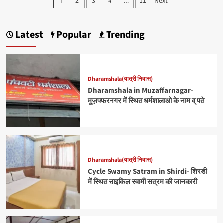
Posts
2
3
4
11
Next
1
…
Trimbakeshwar
pagination
Temple,
Nashik:कम
कीमत
Latest
Popular
Trending
पर
अच्छी
व्
सुविधापूर्ण
धर्मशालाये
Dharamshala(यात्री निवास)
Dharamshala in Muzaffarnagar-
मुज़फ्फरनगर में स्थित धर्मशालाओ के नाम व् पते
Dharamshala(यात्री निवास)
Cycle Swamy Satram in Shirdi- शिरडी
में स्थित साइकिल स्वामी सत्रम की जानकारी