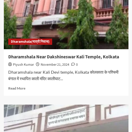
कम
कीमत
पर
अच्छी
व्
सुविधापूर्ण
धर्मशालाये
Dharamshala(यात्री निवास)
Dharamshala Near Dakshineswar Kali Temple, Kolkata
Piyush Kumar
November 21, 2024
0
Dharamshala near Kali Devi temple, Kolkata कोलकाता के पश्चिमी
बंगाल में स्थापित काली मंदिर कालीघाट...
Read
Read More
more
about
Dharamshala
Near
Dakshineswar
Kali
Temple,