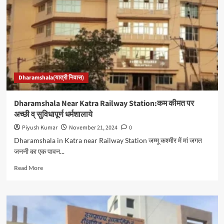
Station:जम्मू
स्टेशन
के
पास
कम
कीमत
पर
सुविधापूर्ण
Dharamshala(यात्री निवास)
धर्मशाला
Dharamshala Near Katra Railway Station:कम कीमत पर
अच्छी व् सुविधापूर्ण धर्मशालाये
Piyush Kumar
November 21, 2024
0
Dharamshala in Katra near Railway Station जम्मू कश्मीर में मां जगत
जननी का एक पावन...
Read
Read More
more
about
Dharamshala
Near
Katra
Railway