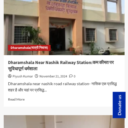
Station:कम
कीमत
पर
अच्छी
व्
सुविधापूर्ण
धर्मशालाये
Dharamshala(यात्री निवास)
Dharamshala Near Nashik Railway Station:कम कीमत पर
सुविधापूर्ण धर्मशाला
Piyush Kumar
November 21, 2024
0
Dharamshala near nashik road railway station- नासिक एक प्रसिद्ध
शहर है और यहां पर प्रसिद्ध...
Donate us
Read
Read More
more
about
Dharamshala
Near
Nashik