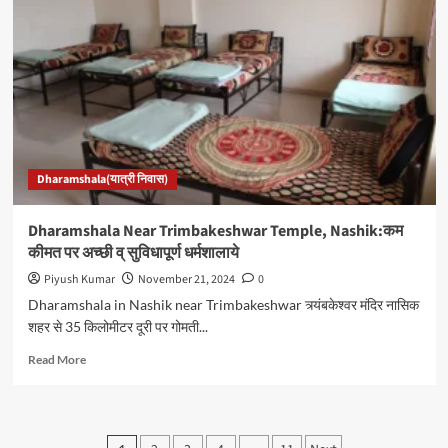
Railway
Station:कम
कीमत
पर
सुविधापूर्ण
धर्मशाला
Dharamshala(यात्री निवास)
Dharamshala Near Trimbakeshwar Temple, Nashik:कम
कीमत पर अच्छी व् सुविधापूर्ण धर्मशालाये
Piyush Kumar
November 21, 2024
0
Dharamshala in Nashik near Trimbakeshwar त्र्यंबकेश्वर मंदिर नासिक
शहर से 35 किलोमीटर दूरी पर गोमती...
Read
Read More
more
about
Dharamshala
Near