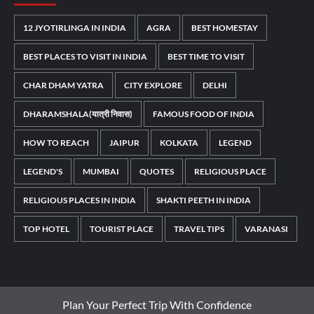
12 JYOTIRLINGA IN INDIA
AGRA
BEST HOMESTAY
BEST PLACES TO VISIT IN INDIA
BEST TIME TO VISIT
CHAR DHAM YATRA
CITY EXPLORE
DELHI
DHARAMSHALA(यात्री निवास)
FAMOUS FOOD OF INDIA
HOW TO REACH
JAIPUR
KOLKATA
LEGEND
LEGEND'S
MUMBAI
QUOTES
RELIGIOUS PLACE
RELIGIOUS PLACES IN INDIA
SHAKTI PEETH IN INDIA
TOP HOTEL
TOURIST PLACE
TRAVEL TIPS
VARANASI
Plan Your Perfect Trip With Confidence