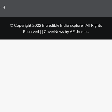
© Copyright 2022 Incredible India Explore | All Rights
Reserved |
|
CoverNews
by AF themes.