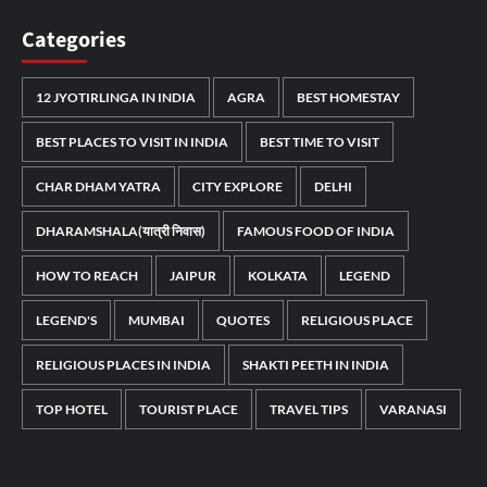
Categories
12 JYOTIRLINGA IN INDIA
AGRA
BEST HOMESTAY
BEST PLACES TO VISIT IN INDIA
BEST TIME TO VISIT
CHAR DHAM YATRA
CITY EXPLORE
DELHI
DHARAMSHALA(यात्री निवास)
FAMOUS FOOD OF INDIA
HOW TO REACH
JAIPUR
KOLKATA
LEGEND
LEGEND'S
MUMBAI
QUOTES
RELIGIOUS PLACE
RELIGIOUS PLACES IN INDIA
SHAKTI PEETH IN INDIA
TOP HOTEL
TOURIST PLACE
TRAVEL TIPS
VARANASI