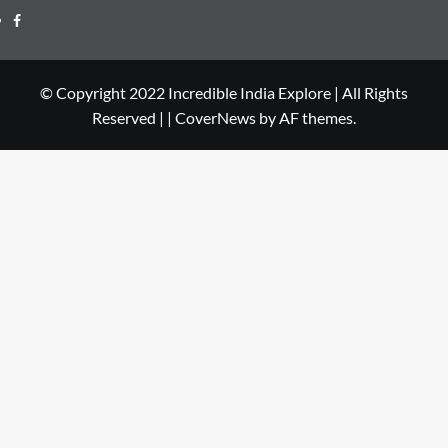
© Copyright 2022 Incredible India Explore | All Rights
Reserved |
|
CoverNews
by AF themes.