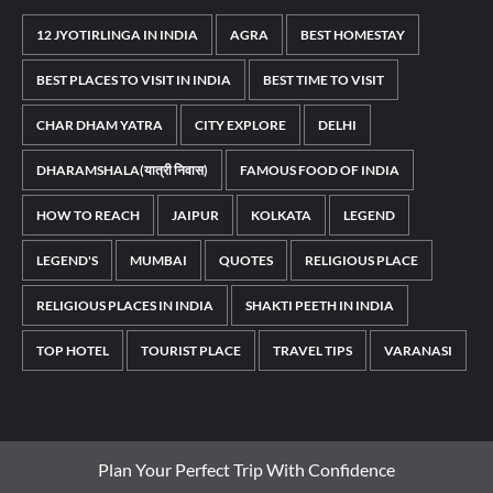
12 JYOTIRLINGA IN INDIA
AGRA
BEST HOMESTAY
BEST PLACES TO VISIT IN INDIA
BEST TIME TO VISIT
CHAR DHAM YATRA
CITY EXPLORE
DELHI
DHARAMSHALA(यात्री निवास)
FAMOUS FOOD OF INDIA
HOW TO REACH
JAIPUR
KOLKATA
LEGEND
LEGEND'S
MUMBAI
QUOTES
RELIGIOUS PLACE
RELIGIOUS PLACES IN INDIA
SHAKTI PEETH IN INDIA
TOP HOTEL
TOURIST PLACE
TRAVEL TIPS
VARANASI
Plan Your Perfect Trip With Confidence