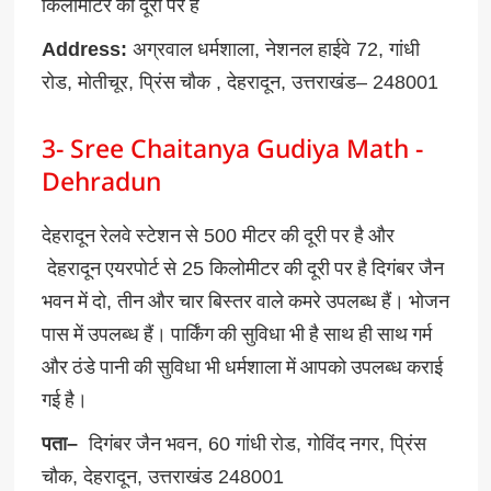
किलोमीटर
की
दूरी
पर
है
Address:
अग्रवाल
धर्मशाला
,
नेशनल
हाईवे
72,
गांधी
रोड
,
मोतीचूर
,
प्रिंस
चौक
,
देहरादून
,
उत्तराखंड
– 248001
3- Sree Chaitanya Gudiya Math -
Dehradun
देहरादून
रेलवे
स्टेशन
से
500
मीटर
की
दूरी
पर
है
और
देहरादून
एयरपोर्ट
से
25
किलोमीटर
की
दूरी
पर
है
दिगंबर
जैन
भवन
में
दो
,
तीन
और
चार
बिस्तर
वाले
कमरे
उपलब्ध
हैं।
भोजन
पास
में
उपलब्ध
हैं।
पार्किंग
की
सुविधा
भी
है
साथ
ही
साथ
गर्म
और
ठंडे
पानी
की
सुविधा
भी
धर्मशाला
में
आपको
उपलब्ध
कराई
गई
है।
पता
–
दिगंबर
जैन
भवन
, 60
गांधी
रोड
,
गोविंद
नगर
,
प्रिंस
चौक
,
देहरादून
,
उत्तराखंड
248001