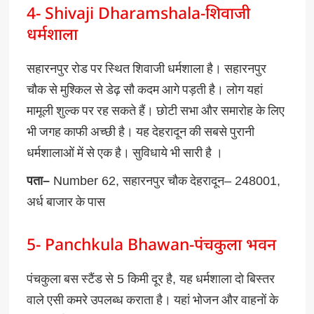
4- Shivaji Dharamshala-शिवाजी
धर्मशाला
सहारनपुर
रोड
पर
स्थित
शिवाजी
धर्मशाला
है।
सहारनपुर
चौक
से
मुश्किल
से
डेढ़
सौ
कदम
आगे
पड़ती
है।
लोग
यहां
मामूली
शुल्क
पर
रह
सकते
हैं।
छोटी
सभा
और
समारोह
के
लिए
भी
जगह
काफी
अच्छी
है।
यह
देहरादून
की
सबसे
पुरानी
धर्मशालाओं
में
से
एक
है।
सुविधाये
भी
सारी
है
।
पता
–
Number 62,
सहारनपुर
चौक
देहरादून
– 248001,
अर्ध
बाजार
के
पास
5- Panchkula Bhawan-पंचकुला भवन
पंचकुला
बस
स्टैंड
से
5
किमी
दूर
है
,
यह
धर्मशाला
दो
बिस्तर
वाले
एसी
कमरे
उपलब्ध
कराता
है।
यहां
भोजन
और
वाहनों
के