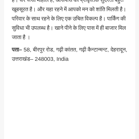
है।
घर
जैसा
माहौल
है
,
आसपास
की
प्राकृतिक
सुंदरता
बहुत
खूबसूरत
है।
और
यहा
रहने
में
आपको
मन
को
शांति
मिलती
है।
परिवार
के
साथ
रहने
के
लिए
एक
उचित
विकल्प
है।
पार्किंग
की
सुविधा
भी
उपलब्ध
है।
खाने
पीने
के
लिए
पास
में
ही
बाजार
मिल
जाता
है
।
पता
–
58,
बीरपुर
रोड
,
गढ़ी
कांतत
,
गढ़ी
कैन्टान्मन्ट
,
देहरादून
,
उत्तराखंड
– 248003, India