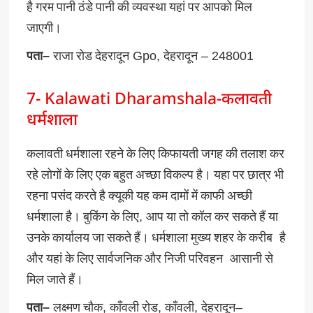
है
गरम
पानी
ठंडे
पानी
की
व्यवस्था
यहां
पर
आपको
मिल
जाएगी।
पता
–
राजा
रोड
देहरादून
Gpo,
देहरादून
– 248001
7- Kalawati Dharamshala-कलावती
धर्मशाला
कलावती
धर्मशाला
रहने
के
लिए
किफायती
जगह
की
तलाश
कर
रहे
लोगों
के
लिए
एक
बहुत
अच्छा
विकल्प
है।
यहा
पर
छात्र
भी
रहना
पसंद
करते
है
क्यूकी
यह
कम
दामों
में
काफी
अच्छी
धर्मशाला
है।
बुकिंग
के
लिए
,
आप
या
तो
कॉल
कर
सकते
हैं
या
उनके
कार्यालय
जा
सकते
हैं।
धर्मशाला
मुख्य
शहर
के
करीब
है
और
यहां
के
लिए
सार्वजनिक
और
निजी
परिवहन
आसानी
से
मिल
जाते
हैं।
पता
–
लक्ष्मण
चौक
,
काँवली
रोड
,
काँवली
,
देहरादून
–