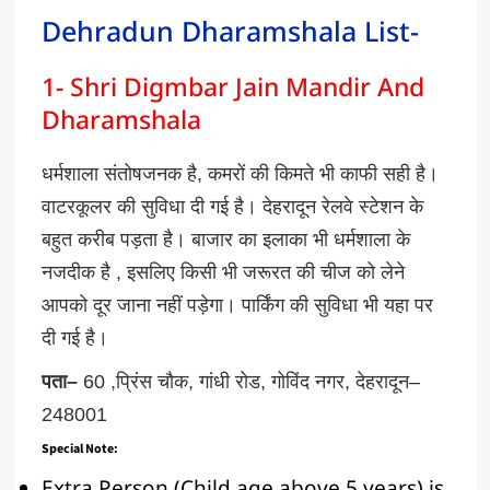
Dehradun Dharamshala List-
1- Shri Digmbar Jain Mandir And
Dharamshala
धर्मशाला
संतोषजनक
है
,
कमरों
की
किमते
भी
काफी
सही
है।
वाटरकूलर
की
सुविधा
दी
गई
है।
देहरादून
रेलवे
स्टेशन
के
बहुत
करीब
पड़ता
है।
बाजार
का
इलाका
भी
धर्मशाला
के
नजदीक
है
,
इसलिए
किसी
भी
जरूरत
की
चीज
को
लेने
आपको
दूर
जाना
नहीं
पड़ेगा।
पार्किंग
की
सुविधा
भी
यहा
पर
दी
गई
है।
पता
–
60 ,
प्रिंस
चौक
,
गांधी
रोड
,
गोविंद
नगर
,
देहरादून
–
248001
Special Note:
Extra Person (Child age above 5 years) is