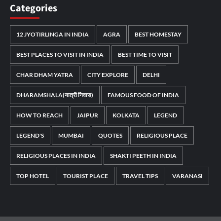
Categories
12 JYOTIRLINGA IN INDIA
AGRA
BEST HOMESTAY
BEST PLACES TO VISIT IN INDIA
BEST TIME TO VISIT
CHAR DHAM YATRA
CITY EXPLORE
DELHI
DHARAMSHALA(यात्री निवास)
FAMOUS FOOD OF INDIA
HOW TO REACH
JAIPUR
KOLKATA
LEGEND
LEGEND'S
MUMBAI
QUOTES
RELIGIOUS PLACE
RELIGIOUS PLACES IN INDIA
SHAKTI PEETH IN INDIA
TOP HOTEL
TOURIST PLACE
TRAVEL TIPS
VARANASI