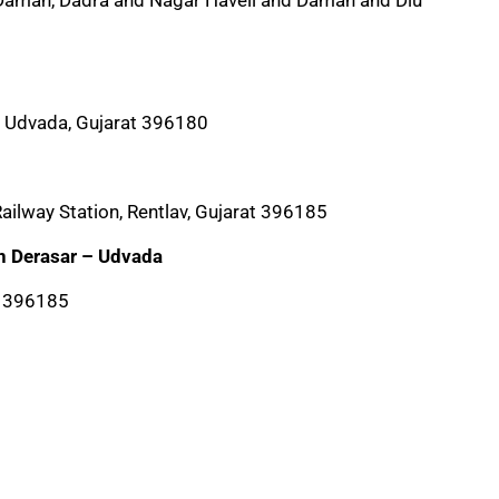
 Udvada, Gujarat 396180
ilway Station, Rentlav, Gujarat 396185
n Derasar – Udvada
t 396185