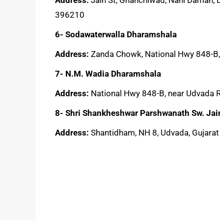
396210
6- Sodawaterwalla Dharamshala
Address:
Zanda Chowk, National Hwy 848-B,
7- N.M. Wadia Dharamshala
Address:
National Hwy 848-B, near Udvada Ra
8- Shri Shankheshwar Parshwanath Sw. Jai
Address:
Shantidham, NH 8, Udvada, Gujara