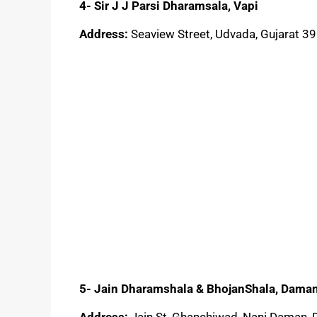
4- Sir J J Parsi Dharamsala, Vapi
Address:
Seaview Street, Udvada, Gujarat 3
5- Jain Dharamshala & BhojanShala, Dama
Address:
Jain St, Ghanchiwad, Nani Daman, 