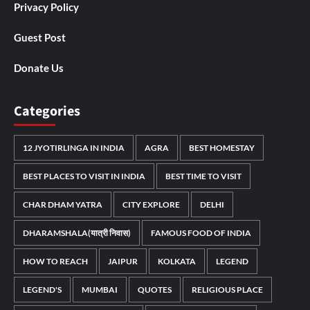
Privacy Policy
Guest Post
Donate Us
Categories
12 JYOTIRLINGA IN INDIA
AGRA
BEST HOMESTAY
BEST PLACES TO VISIT IN INDIA
BEST TIME TO VISIT
CHAR DHAM YATRA
CITY EXPLORE
DELHI
DHARAMSHALA(यात्री निवास)
FAMOUS FOOD OF INDIA
HOW TO REACH
JAIPUR
KOLKATA
LEGEND
LEGEND'S
MUMBAI
QUOTES
RELIGIOUS PLACE