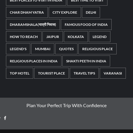
BEST PLACES TO VISIT IN INDIA
BEST TIME TO VISIT
CHAR DHAM YATRA
CITY EXPLORE
DELHI
DHARAMSHALA(यात्री निवास)
FAMOUS FOOD OF INDIA
HOW TO REACH
JAIPUR
KOLKATA
LEGEND
LEGEND'S
MUMBAI
QUOTES
RELIGIOUS PLACE
RELIGIOUS PLACES IN INDIA
SHAKTI PEETH IN INDIA
TOP HOTEL
TOURIST PLACE
TRAVEL TIPS
VARANASI
Plan Your Perfect Trip With Confidence