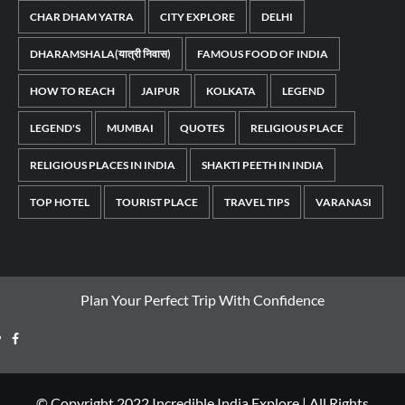
CHAR DHAM YATRA
CITY EXPLORE
DELHI
DHARAMSHALA(यात्री निवास)
FAMOUS FOOD OF INDIA
HOW TO REACH
JAIPUR
KOLKATA
LEGEND
LEGEND'S
MUMBAI
QUOTES
RELIGIOUS PLACE
RELIGIOUS PLACES IN INDIA
SHAKTI PEETH IN INDIA
TOP HOTEL
TOURIST PLACE
TRAVEL TIPS
VARANASI
Plan Your Perfect Trip With Confidence
© Copyright 2022 Incredible India Explore | All Rights