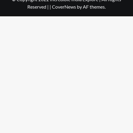
Reserved |
|
CoverNews
by AF themes.