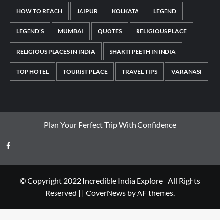
HOW TO REACH
JAIPUR
KOLKATA
LEGEND
LEGEND'S
MUMBAI
QUOTES
RELIGIOUS PLACE
RELIGIOUS PLACES IN INDIA
SHAKTI PEETH IN INDIA
TOP HOTEL
TOURIST PLACE
TRAVEL TIPS
VARANASI
Plan Your Perfect Trip With Confidence
© Copyright 2022 Incredible India Explore | All Rights
Reserved |
|
CoverNews
by AF themes.