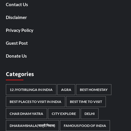
Contact Us
Disclaimer
Privacy Policy
Guest Post
Donate Us
Categories
12 JYOTIRLINGA IN INDIA
AGRA
BEST HOMESTAY
BEST PLACES TO VISIT IN INDIA
BEST TIME TO VISIT
CHAR DHAM YATRA
CITY EXPLORE
DELHI
DHARAMSHALA(यात्री निवास)
FAMOUS FOOD OF INDIA