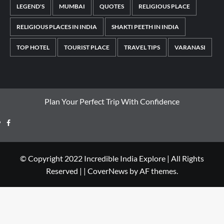
LEGEND'S
MUMBAI
QUOTES
RELIGIOUS PLACE
RELIGIOUS PLACES IN INDIA
SHAKTI PEETH IN INDIA
TOP HOTEL
TOURIST PLACE
TRAVEL TIPS
VARANASI
Plan Your Perfect Trip With Confidence
© Copyright 2022 Incredible India Explore | All Rights
Reserved |
|
CoverNews
by AF themes.