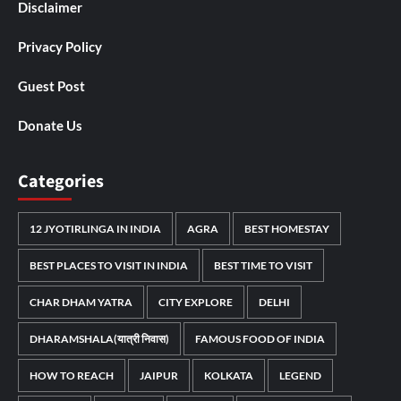
Disclaimer
Privacy Policy
Guest Post
Donate Us
Categories
12 JYOTIRLINGA IN INDIA
AGRA
BEST HOMESTAY
BEST PLACES TO VISIT IN INDIA
BEST TIME TO VISIT
CHAR DHAM YATRA
CITY EXPLORE
DELHI
DHARAMSHALA(यात्री निवास)
FAMOUS FOOD OF INDIA
HOW TO REACH
JAIPUR
KOLKATA
LEGEND