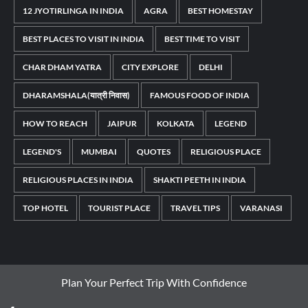
12 JYOTIRLINGA IN INDIA
AGRA
BEST HOMESTAY
BEST PLACES TO VISIT IN INDIA
BEST TIME TO VISIT
CHAR DHAM YATRA
CITY EXPLORE
DELHI
DHARAMSHALA(यात्री निवास)
FAMOUS FOOD OF INDIA
HOW TO REACH
JAIPUR
KOLKATA
LEGEND
LEGEND'S
MUMBAI
QUOTES
RELIGIOUS PLACE
RELIGIOUS PLACES IN INDIA
SHAKTI PEETH IN INDIA
TOP HOTEL
TOURIST PLACE
TRAVEL TIPS
VARANASI
Plan Your Perfect Trip With Confidence