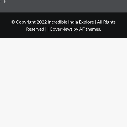
© Copyright 2022 Incredible India Explore | All Rights
Reserved |
|
CoverNews
by AF themes.