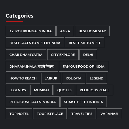
Categories
12 JYOTIRLINGA IN INDIA
AGRA
BEST HOMESTAY
BEST PLACES TO VISIT IN INDIA
BEST TIME TO VISIT
CHAR DHAM YATRA
CITY EXPLORE
DELHI
DHARAMSHALA(यात्री निवास)
FAMOUS FOOD OF INDIA
HOW TO REACH
JAIPUR
KOLKATA
LEGEND
LEGEND'S
MUMBAI
QUOTES
RELIGIOUS PLACE
RELIGIOUS PLACES IN INDIA
SHAKTI PEETH IN INDIA
TOP HOTEL
TOURIST PLACE
TRAVEL TIPS
VARANASI