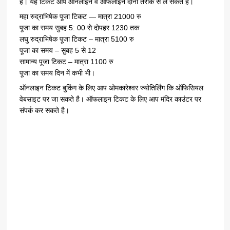
है।
यह
टिकट
आप
ऑनलाइन
व
ऑफलाइन
दोनों
तरीके
से
ले
सकते
है।
—
21000
महा
रुद्राभिषेक
पूजा
टिकट
मात्रा
रु
5: 00
1230
पूजा
का
समय
सुबह
से
दोपहर
तक
–
5100
लघु
रुद्राभिषेक
पूजा
टिकट
मात्रा
रु
–
5
12
पूजा
का
समय
सुबह
से
–
1100
सामान्य
पूजा
टिकट
मात्रा
रु
पूजा
का
समय
दिन
में
कभी
भी।
ऑनलाइन
टिकट
बुकिंग
के
लिए
आप
ओमकारेश्वर
ज्योतिर्लिंग
कि
ऑफिसियल
वेबसाइट
पर
जा
सकते
है।
ऑफलाइन
टिकट
के
लिए
आप
मंदिर
काउंटर
पर
संपर्क
कर
सकते
है।