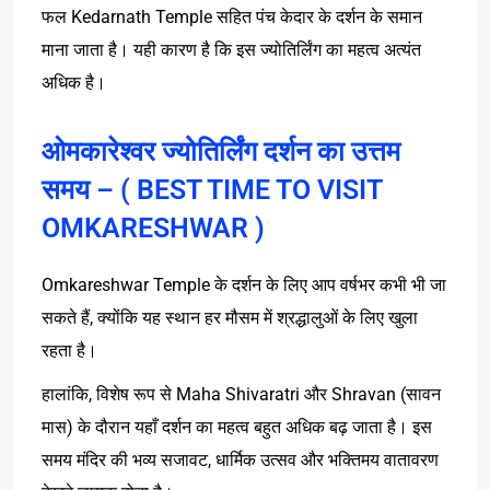
Kedarnath Temple
फल
सहित
पंच
केदार
के
दर्शन
के
समान
माना
जाता
है।
यही
कारण
है
कि
इस
ज्योतिर्लिंग
का
महत्व
अत्यंत
अधिक
है।
ओमकारेश्वर ज्योतिर्लिंग दर्शन का उत्तम
समय – ( BEST TIME TO VISIT
OMKARESHWAR )
Omkareshwar Temple
के
दर्शन
के
लिए
आप
वर्षभर
कभी
भी
जा
,
सकते
हैं
क्योंकि
यह
स्थान
हर
मौसम
में
श्रद्धालुओं
के
लिए
खुला
रहता
है।
,
Maha Shivaratri
Shravan
(
हालांकि
विशेष
रूप
से
और
सावन
)
मास
के
दौरान
यहाँ
दर्शन
का
महत्व
बहुत
अधिक
बढ़
जाता
है।
इस
,
समय
मंदिर
की
भव्य
सजावट
धार्मिक
उत्सव
और
भक्तिमय
वातावरण