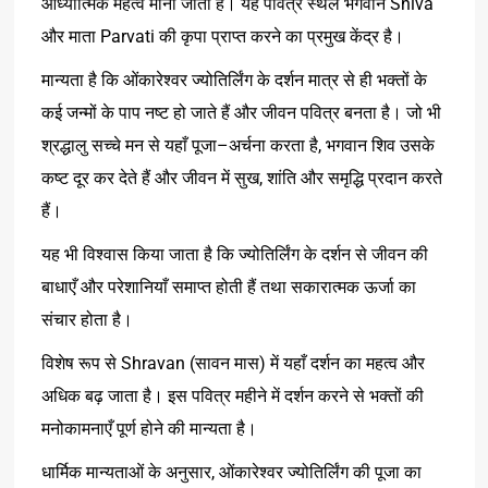
Shiva
आध्यात्मिक
महत्व
माना
जाता
है।
यह
पवित्र
स्थल
भगवान
Parvati
और
माता
की
कृपा
प्राप्त
करने
का
प्रमुख
केंद्र
है।
मान्यता
है
कि
ओंकारेश्वर
ज्योतिर्लिंग
के
दर्शन
मात्र
से
ही
भक्तों
के
कई
जन्मों
के
पाप
नष्ट
हो
जाते
हैं
और
जीवन
पवित्र
बनता
है।
जो
भी
–
,
श्रद्धालु
सच्चे
मन
से
यहाँ
पूजा
अर्चना
करता
है
भगवान
शिव
उसके
,
कष्ट
दूर
कर
देते
हैं
और
जीवन
में
सुख
शांति
और
समृद्धि
प्रदान
करते
हैं।
यह
भी
विश्वास
किया
जाता
है
कि
ज्योतिर्लिंग
के
दर्शन
से
जीवन
की
बाधाएँ
और
परेशानियाँ
समाप्त
होती
हैं
तथा
सकारात्मक
ऊर्जा
का
संचार
होता
है।
Shravan
(
)
विशेष
रूप
से
सावन
मास
में
यहाँ
दर्शन
का
महत्व
और
अधिक
बढ़
जाता
है।
इस
पवित्र
महीने
में
दर्शन
करने
से
भक्तों
की
मनोकामनाएँ
पूर्ण
होने
की
मान्यता
है।
,
धार्मिक
मान्यताओं
के
अनुसार
ओंकारेश्वर
ज्योतिर्लिंग
की
पूजा
का