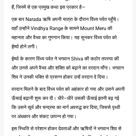
,
—
हैं
जिनमें
से
एक
प्रमुख
कथा
इस
प्रकार
है
Narada
एक
बार
ऋषि
अपनी
यात्रा
के
दौरान
विंध्य
पर्वत
पहुँचे।
Vindhya Range
Mount Meru
वहाँ
उन्होंने
के
सामने
की
महानता
और
वैभव
का
गुणगान
किया।
यह
सुनकर
विंध्य
पर्वत
को
ईर्ष्या
होने
लगी।
Shiva
ईर्ष्या
के
कारण
विंध्य
पर्वत
ने
भगवान
की
कठोर
तपस्या
की
और
उनसे
अपने
वैभव
और
शक्ति
को
बढ़ाने
का
वरदान
माँगा।
भगवान
शिव
ने
उनकी
भक्ति
से
प्रसन्न
होकर
उन्हें
वरदान
दे
दिया।
वरदान
मिलने
के
बाद
विंध्य
पर्वत
को
अहंकार
हो
गया
और
उसने
अपनी
–
ऊँचाई
बढ़ानी
शुरू
कर
दी।
धीरे
धीरे
उसकी
ऊँचाई
इतनी
बढ़
गई
,
कि
उसने
सूर्य
और
चन्द्रमा
का
मार्ग
अवरुद्ध
कर
दिया
जिससे
पृथ्वी
पर
अंधकार
और
संकट
उत्पन्न
हो
गया।
इस
स्थिति
से
परेशान
होकर
देवताओं
और
ऋषियों
ने
भगवान
शिव
से