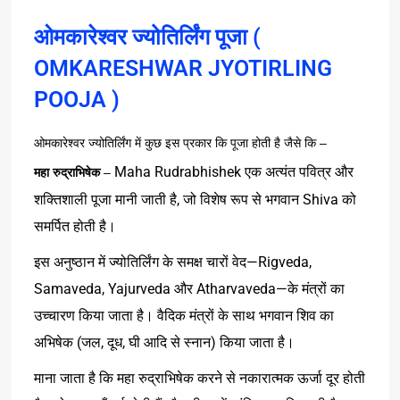
ओमकारेश्वर ज्योतिर्लिंग पूजा (
OMKARESHWAR JYOTIRLING
POOJA )
–
ओमकारेश्वर
ज्योतिर्लिंग
में
कुछ
इस
प्रकार
कि
पूजा
होती
है
जैसे
कि
Maha Rudrabhishek
एक
अत्यंत
पवित्र
और
–
महा
रुद्राभिषेक
,
Shiva
शक्तिशाली
पूजा
मानी
जाती
है
जो
विशेष
रूप
से
भगवान
को
समर्पित
होती
है।
—
Rigveda
,
इस
अनुष्ठान
में
ज्योतिर्लिंग
के
समक्ष
चारों
वेद
Samaveda
,
Yajurveda
Atharvaveda
—
और
के
मंत्रों
का
उच्चारण
किया
जाता
है।
वैदिक
मंत्रों
के
साथ
भगवान
शिव
का
(
,
,
)
अभिषेक
जल
दूध
घी
आदि
से
स्नान
किया
जाता
है।
माना
जाता
है
कि
महा
रुद्राभिषेक
करने
से
नकारात्मक
ऊर्जा
दूर
होती