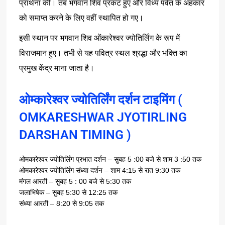
प्रार्थना
की।
तब
भगवान
शिव
प्रकट
हुए
और
विंध्य
पर्वत
के
अहंकार
को
समाप्त
करने
के
लिए
वहीं
स्थापित
हो
गए।
इसी
स्थान
पर
भगवान
शिव
ओंकारेश्वर
ज्योतिर्लिंग
के
रूप
में
विराजमान
हुए।
तभी
से
यह
पवित्र
स्थल
श्रद्धा
और
भक्ति
का
प्रमुख
केंद्र
माना
जाता
है।
ओम्कारेश्वर ज्योतिर्लिंग दर्शन टाइमिंग (
OMKARESHWAR JYOTIRLING
DARSHAN TIMING )
–
5 :00
3 :50
ओमकारेश्वर
ज्योतिर्लिंग
प्रभात
दर्शन
सुबह
बजे
से
शाम
तक
–
4:15
9:30
ओमकारेश्वर
ज्योतिर्लिंग
संध्या
दर्शन
शाम
से
रात
तक
–
5 : 00
5:30
मंगल
आरती
सुबह
बजे
से
तक
–
5:30
12:25
जलाभिषेक
सुबह
से
तक
– 8:20
9:05
संध्या
आरती
से
तक