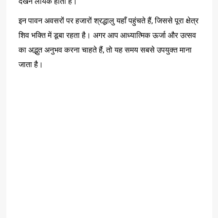
देखने
लायक
होता
है।
,
इन
पावन
अवसरों
पर
हजारों
श्रद्धालु
यहाँ
पहुंचते
हैं
जिससे
पूरा
क्षेत्र
शिव
भक्ति
में
डूबा
रहता
है।
अगर
आप
आध्यात्मिक
ऊर्जा
और
उत्सव
,
का
अद्भुत
अनुभव
करना
चाहते
हैं
तो
यह
समय
सबसे
उपयुक्त
माना
जाता
है।