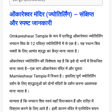
ओंकारेश्वर मंदिर (ज्योतिर्लिंग) – संक्षिप्त
और स्पष्ट जानकारी
Omkareshwar Temple
के
रूप
में
प्रसिद्ध
ओंकारेश्वर
ज्योतिर्लिंग
12
भगवान
शिव
के
पवित्र
ज्योतिर्लिंगों
में
से
एक
है।
यह
स्थान
शिव
भक्तों
के
लिए
अत्यंत
श्रद्धा
का
केंद्र
माना
जाता
है।
ओंकारेश्वर
ज्योतिर्लिंग
की
विशेषता
यह
है
कि
इसे
दो
भागों
में
विभाजित
—
माना
जाता
है
एक
भाग
ओंकारेश्वर
मंदिर
में
और
दूसरा
Mamleshwar Temple
में
स्थित
है।
इसलिए
पूर्ण
ज्योतिर्लिंग
दर्शन
के
लिए
श्रद्धालुओं
को
दोनों
मंदिरों
के
दर्शन
करना
आवश्यक
माना
जाता
है।
मान्यता
है
कि
भगवान
शिव
स्वयं
यहाँ
विराजमान
हैं
और
रात्रि
में
विश्राम
करने
के
लिए
आते
हैं।
इसी
कारण
मंदिर
में
प्रतिदिन
शयन