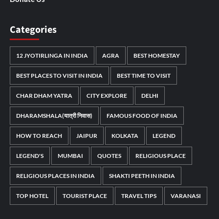
Categories
12 JYOTIRLINGA IN INDIA
AGRA
BEST HOMESTAY
BEST PLACES TO VISIT IN INDIA
BEST TIME TO VISIT
CHAR DHAM YATRA
CITY EXPLORE
DELHI
DHARAMSHALA(यात्री निवास)
FAMOUS FOOD OF INDIA
HOW TO REACH
JAIPUR
KOLKATA
LEGEND
LEGEND'S
MUMBAI
QUOTES
RELIGIOUS PLACE
RELIGIOUS PLACES IN INDIA
SHAKTI PEETH IN INDIA
TOP HOTEL
TOURIST PLACE
TRAVEL TIPS
VARANASI